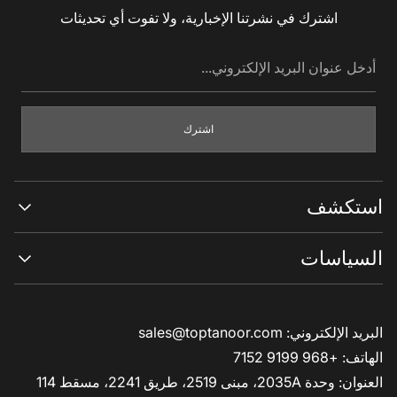
اشترك في نشرتنا الإخبارية، ولا تفوت أي تحديثات
أدخل
عنوان
البريد
الإلكتروني...
اشترك
استكشف
تسوق الكل
السياسات
مقارنة النماذج
السفراء
سياسة الإرجاع
أين تشتري؟
سياسة الخصوصية
البريد الإلكتروني:
sales@toptanoor.com
كيف تعمل؟
الشروط والأحكام
الأسئلة الشائعة
الهاتف:
+968 9199 7152
مدونات
العنوان: وحدة 2035A، مبنى 2519، طريق 2241، مسقط 114