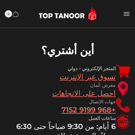
شعار
المتجر
0
درج
عدد
المنتجا
سلة
في
سلة
التسوق
التسوق
أين أشتري؟
المتجر الإلكتروني - دولي
تسوق عبر الإنترنت
معرض عُمان
احصل على الاتجاهات
جهات الاتصال
+968 9199 7152
ساعات العمل
6 أيام: من 9:30 صباحاً حتى 6:30