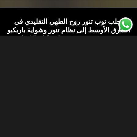
يجلب توب تنور روح الطهي التقليدي في
الشرق الأوسط إلى نظام تنور وشواية باربكيو
حديث ومُهندَس. صُمم لمحاكاة النكهات
الأصيلة للشوى، والمندي، والمدفون، والقوزي،
وتتيح لك تقنية الدمج الثلاثي للحرارة الحاصلة
على براءة اختراع التدخين، والخبز، والتحمير،
والشواء في جهاز طهي قوي واحد
معتمد من طهاة حائزين
على جوائز