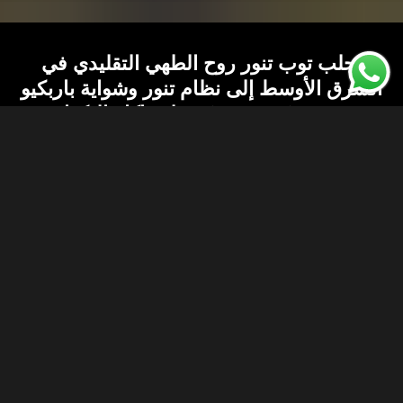
يجلب توب تنور روح الطهي التقليدي في
الشرق الأوسط إلى نظام تنور وشواية باربكيو
حديث ومُهندَس. صُمم لمحاكاة النكهات
الأصيلة للشوى، والمندي، والمدفون، والقوزي،
وتتيح لك تقنية الدمج الثلاثي للحرارة الحاصلة
على براءة اختراع التدخين، والخبز، والتحمير،
والشواء في جهاز طهي قوي واحد
معتمد من طهاة حائزين
على جوائز