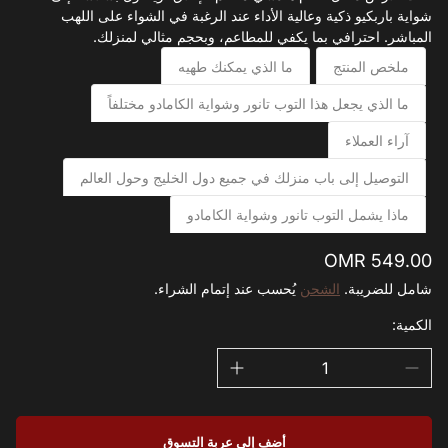
شواية باربكيو ذكية وعالية الأداء عند الرغبة في الشواء على اللهب
المباشر. احترافي بما يكفي للمطاعم، وبحجم مثالي لمنزلك.‬
ملخص المنتج
ما الذي يمكنك طهيه
ما الذي يجعل هذا التوب تانور وشواية الكامادو مختلفاً
آراء العملاء
التوصيل إلى باب منزلك في جميع دول الخليج وحول العالم
ماذا يشمل التوب تانور وشواية الكامادو
السعر
OMR 549.00
الاعتيادي
شامل للضريبة.
الشحن
يُحسب عند إتمام الشراء.
الكمية:
أضف إلى عربة التسوق