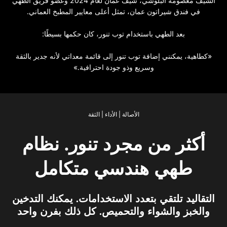
الشيف معصومة البلوشي، شيف عمان لعام 2024 وعضو فريق الطهي
في فندق شيراتون عمان، تمثل أعلى معايير المطبخ العماني.
بعد الطهي باستخدام توب تنور، كان حكمها بسيطًا:
«كطاهية، يمكنني إضافة توب تنور إلى قائمة معداتي لأنه جدير بالثقة
وسريع وذو جودة احترافية.»
الأصالة | الأداء | الثقة
أكثر من مجرد تنور. نظام
طهي هندسي متكامل
التقاليد تلتقي بتعدد الاستخدامات. يمكنك التدخين
والخبز والشواء والتحميص. كل ذلك بفرن واحد