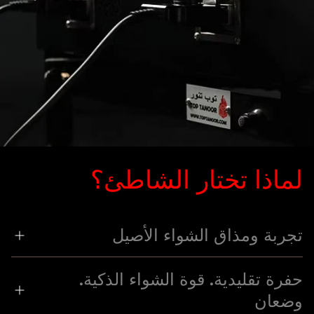
لماذا تختار الشاطئ؟
تجربة ومذاق الشواء الأصيل
يبدو الأمر وكأنه حفرة جوفية حقيقية. قم بإنزال اللحم عمودياً.
حفرة تقليدية. قوة الشواء الذكية.
أغلق الغرفة. افتحها بجانب ضيوفك وعائلتك للحصول على لحظة
وضعان
الكشف الكاملة.