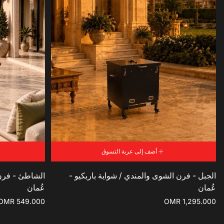
أضف إلى عربة التسوق
الجبل - فرن الشوى والمندي / شواية باربكيو -
الشاطئ - فرن 
عُمان
عُمان
السعر
السعر
OMR 549.000
OMR 1,295.000
الاعتيادي
الاعتيادي