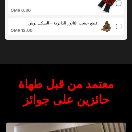
OMR 6.30
قطع خشب التانور الدائرية – السكل بوش
OMR 12.00
معتمد من قبل طهاة
حائزين على جوائز