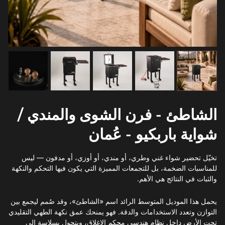
الشاطئ - فرن الشوى والمندي /
شواية باربكيو - عُمان
‫تخيّل تحضير شواء غني وطري، أو مندي، أو أوزي، أو مدفون — ليس
للمناسبات الضخمة، بل للتجمعات المميزة التي يكون فيها التحكم والنكهة
والثبات في النتائج هي الأهم.
يحمل هذا الموديل المتوسط الرائد اسم «الشاطئ»، وقد صُمم ليجمع بين
التوازن وتعدد الاستخدامات والدقة. فهو يمنحك عمق نكهة الطهي التقليدي
تحت الأرض داخل نظام هندسي محكم الإغلاق، ويتحول بسلاسة إلى