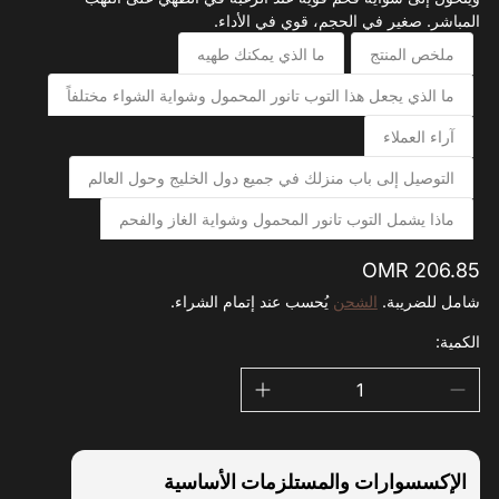
المباشر. صغير في الحجم، قوي في الأداء.‬
ملخص المنتج
ما الذي يمكنك طهيه
ما الذي يجعل هذا التوب تانور المحمول وشواية الشواء مختلفاً
آراء العملاء
التوصيل إلى باب منزلك في جميع دول الخليج وحول العالم
ماذا يشمل التوب تانور المحمول وشواية الغاز والفحم
السعر
OMR 206.85
الاعتيادي
شامل للضريبة.
الشحن
يُحسب عند إتمام الشراء.
الكمية:
الإكسسوارات والمستلزمات الأساسية