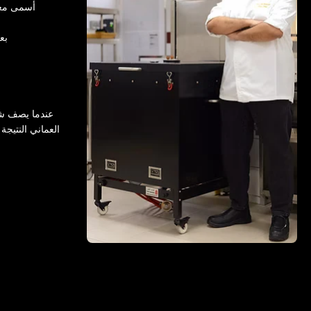
أسمى معاي
بع
عندما يصف شي
العماني النتيجة 