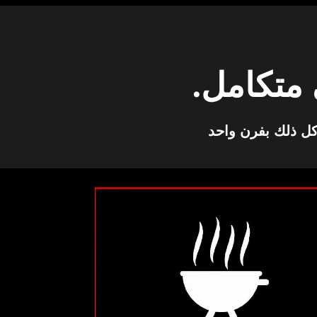
متكامل.
 كل ذلك بفرن واحد