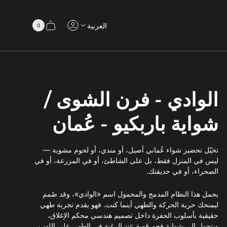
العربية
0
درج
عدد
المنتجات
سلة
في
سلة
التسوق
التسوق
الوادي - فرن الشوى /
شواية باربكيو - عُمان
‫تخيّل تحضير شواء عُماني أصيل، أو مندي، أو لحوم مشوية —
ليس في المنزل فقط، بل على الشاطئ، أو في المزرعة، أو في
الصحراء، أو في حديقتك.
يحمل هذا النظام المدمج والمحمول اسم «الوادي»، وقد صُمم
ليمنحك حرية الحركة والطهي أينما كنت. فهو يقدم تجربة طهي
حقيقية بأسلوب الحفرة داخل تصميم هندسي محكم الإغلاق،
ويتحول إلى شواية فحم قوية عند الرغبة في الطهي على اللهب